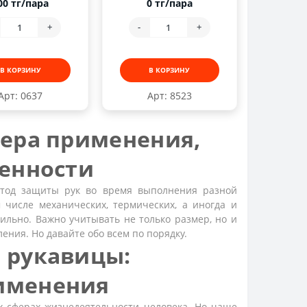
00 тг/пара
0 тг/пара
+
-
+
В КОРЗИНУ
В КОРЗИНУ
Арт: 0637
Арт: 8523
фера применения,
бенности
тод защиты рук во время выполнения разной
 числе механических, термических, а иногда и
ильно. Важно учитывать не только размер, но и
ения. Но давайте обо всем по порядку.
 рукавицы:
именения
х сферах жизнедеятельности человека. Но чаще