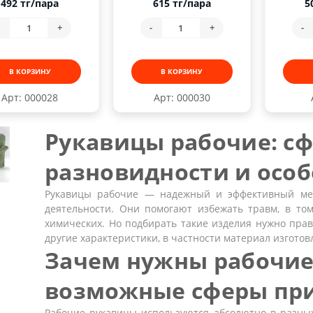
492 тг/пара
615 тг/пара
5
-
+
-
+
-
В КОРЗИНУ
В КОРЗИНУ
Арт: 000028
Арт: 000030
Рукавицы рабочие: с
разновидности и осо
Рукавицы рабочие — надежный и эффективный ме
деятельности. Они помогают избежать травм, в том
химических. Но подбирать такие изделия нужно прав
другие характеристики, в частности материал изготовл
Зачем нужны рабочие
возможные сферы пр
Рабочие рукавицы используются абсолютно в разны