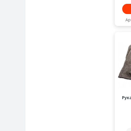
Ар
Рук