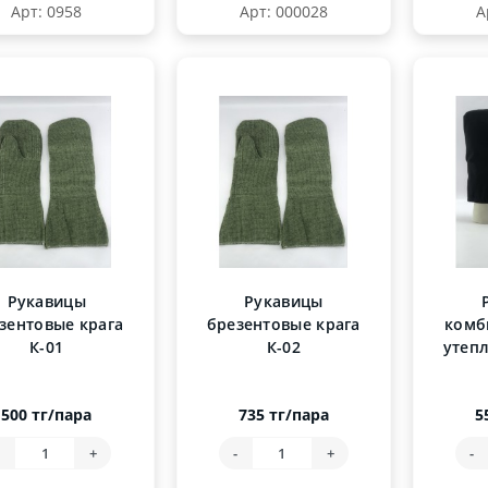
Арт: 0958
Арт: 000028
А
Рукавицы
Рукавицы
зентовые крага
брезентовые крага
комб
К-01
К-02
утеп
500 тг/пара
735 тг/пара
5
-
+
-
+
-