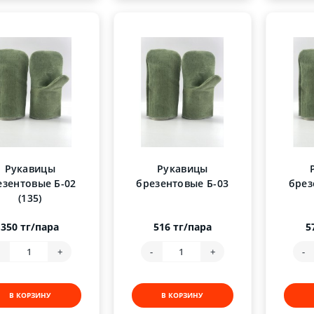
Рукавицы
Рукавицы
езентовые Б-02
брезентовые Б-03
брез
(135)
350 тг/пара
516 тг/пара
5
-
+
-
+
-
В КОРЗИНУ
В КОРЗИНУ