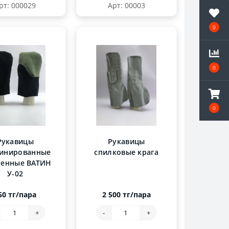
рт: 000029
Арт: 00003
0
0
0
Рукавицы
Рукавицы
инированные
спилковые крага
ленные ВАТИН
У-02
50 тг/пара
2 500 тг/пара
+
-
+