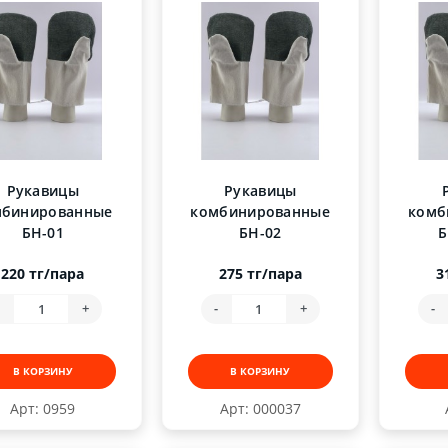
Рукавицы
Рукавицы
мбинированные
комбинированные
комб
БН-01
БН-02
Б
220 тг/пара
275 тг/пара
3
-
+
-
+
-
В КОРЗИНУ
В КОРЗИНУ
Арт: 0959
Арт: 000037