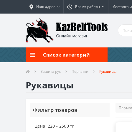
Наш адрес
Время работы
Доставка и
Список категорий
Защита рук
Перчатки
Рукавицы
Рукавицы
Фильтр товаров
Цена
220
-
2500
тг