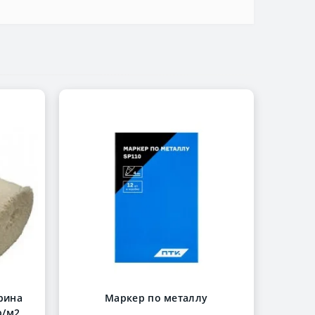
рина
Маркер по металлу
р/м2