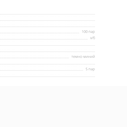
100 пар
х/б
темно-миний
5 пар