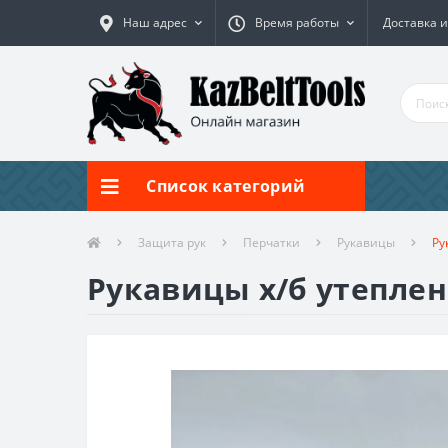
Наш адрес
Время работы
Доставка и
Список категорий
Защита рук
Перчатки
Рукавицы
Ру
Рукавицы х/б утепле