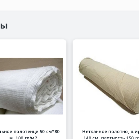
ры
ьное полотенце 50 см*80
Нетканное полотно, ши
м, 100 гр/м2
140 см ,плотность 150 г