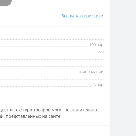
Все характеристики
100 пар
х/б
темно-миний
5 пар
вет и текстура товаров могут незначительно
й, представленных на сайте.