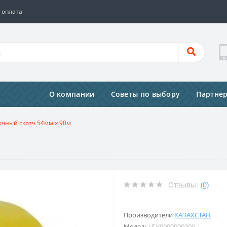
 оплата
О компании
Советы по выбору
Партне
очный скотч 54мм х 90м
Отзывы:
(0)
Производители
КАЗАХСТАН
Модель:
БУ0000000309