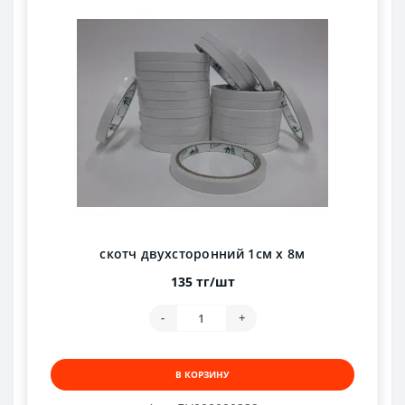
скотч двухсторонний 1см х 8м
135 тг/шт
-
+
В КОРЗИНУ