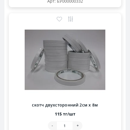
Арт: БУ000000332
скотч двухсторонний 2см х 8м
115 тг/шт
-
+