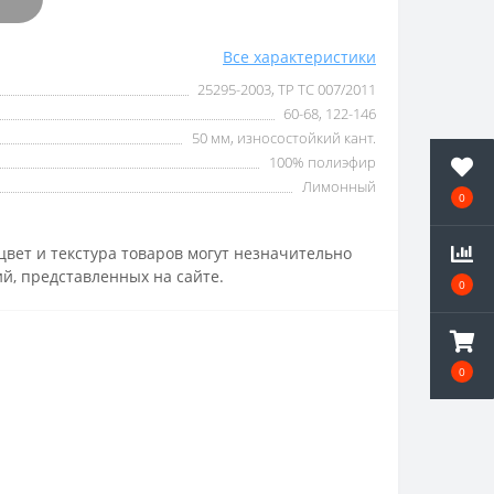
Все характеристики
25295-2003, ТР ТС 007/2011
60-68, 122-146
50 мм, износостойкий кант.
100% полиэфир
Лимонный
0
вет и текстура товаров могут незначительно
й, представленных на сайте.
0
0