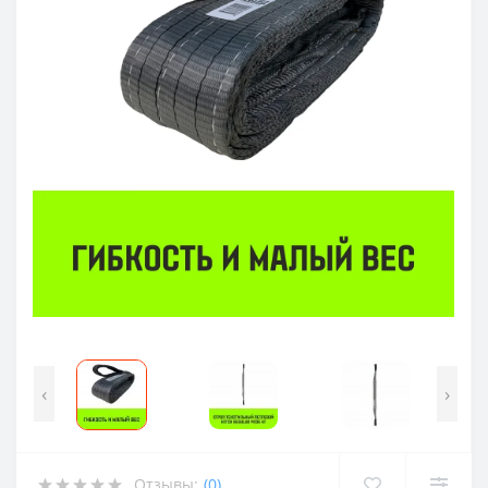
‹
›
Отзывы:
(0)