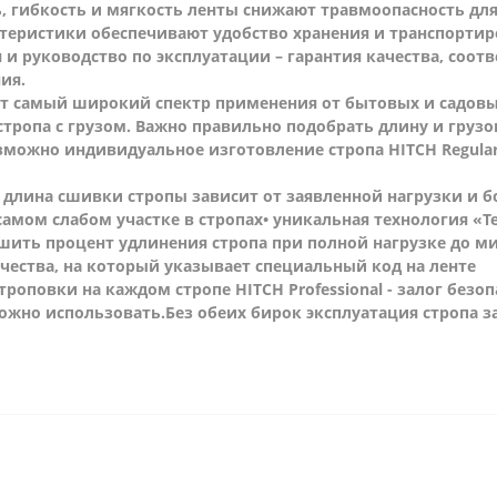
ь, гибкость и мягкость ленты снижают травмоопасность дл
ктеристики обеспечивают удобство хранения и транспорти
 и руководство по эксплуатации – гарантия качества, соо
ия.
 самый широкий спектр применения от бытовых и садовых
тропа с грузом. Важно правильно подобрать длину и груз
зможно индивидуальное изготовление стропа HITCH Regula
• длина сшивки стропы зависит от заявленной нагрузки и б
самом слабом участке в стропах
• уникальная технология «Т
ьшить процент удлинения стропа при полной нагрузке до 
чества, на который указывает специальный код на ленте
роповки на каждом стропе HITCH Professional - залог безо
можно использовать.
Без обеих бирок эксплуатация стропа з