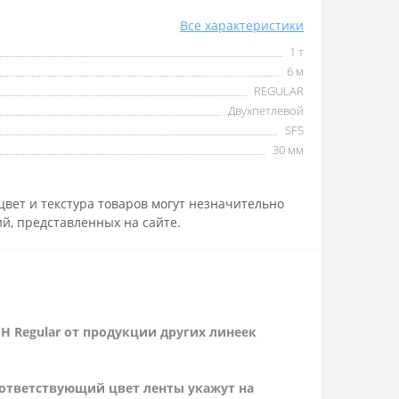
Все характеристики
1 т
6 м
REGULAR
Двухпетлевой
SF5
30 мм
вет и текстура товаров могут незначительно
й, представленных на сайте.
H Regular от продукции других линеек
оответствующий цвет ленты укажут на