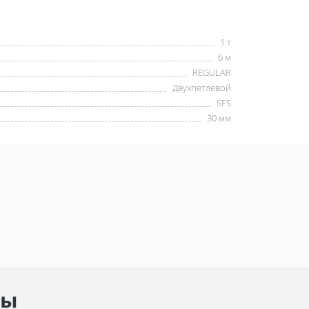
1 т
6 м
REGULAR
Двухпетлевой
SF5
30 мм
ры