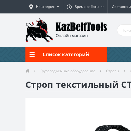
Наш адрес
Время работы
Доставка и
Список категорий
Грузоподъемные оборудование
Стропы
Строп текстильный СТП