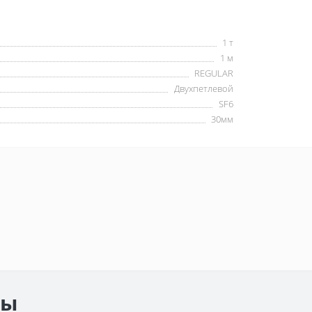
1 т
1 м
REGULAR
Двухпетлевой
SF6
30мм
ры