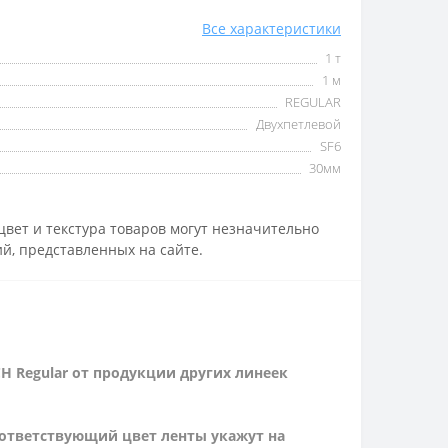
Все характеристики
1 т
1 м
REGULAR
Двухпетлевой
SF6
30мм
вет и текстура товаров могут незначительно
й, представленных на сайте.
H Regular от продукции других линеек
оответствующий цвет ленты укажут на