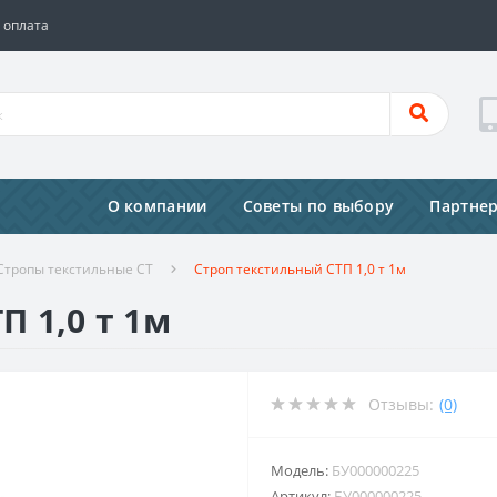
 оплата
О компании
Советы по выбору
Партне
Стропы текстильные СТ
Строп текстильный СТП 1,0 т 1м
 1,0 т 1м
Отзывы:
(0)
Модель:
БУ000000225
Артикул:
БУ000000225