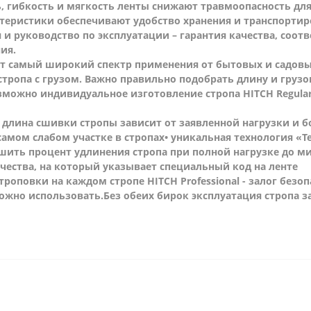
ь, гибкость и мягкость ленты снижают травмоопасность дл
ктеристики обеспечивают удобство хранения и транспорти
 и руководство по эксплуатации – гарантия качества, соо
ия.
 самый широкий спектр применения от бытовых и садовых
тропа с грузом. Важно правильно подобрать длину и груз
зможно индивидуальное изготовление стропа HITCH Regula
• длина сшивки стропы зависит от заявленной нагрузки и б
самом слабом участке в стропах
• уникальная технология «Т
ьшить процент удлинения стропа при полной нагрузке до 
чества, на который указывает специальный код на ленте
роповки на каждом стропе HITCH Professional - залог безо
можно использовать.
Без обеих бирок эксплуатация стропа з