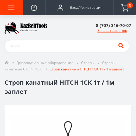
0
Вход/Регистрация
8 (707) 316-70-07
Заказать звонок
Грузоподъемные оборудование
Стропы
Стропы
канатные СК
1СК
Строп канатный HITCH 1СК 1т / 1м заплет
Строп канатный HITCH 1СК 1т / 1м
заплет