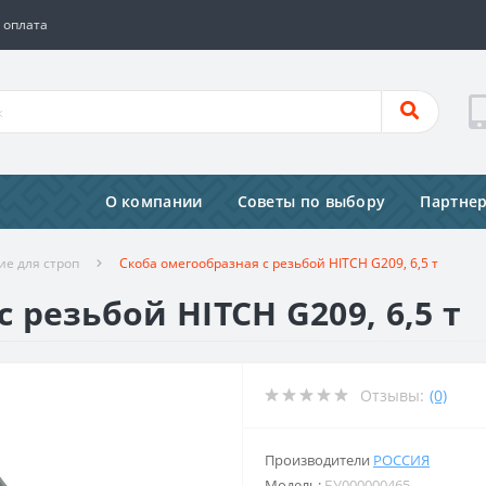
 оплата
О компании
Советы по выбору
Партне
е для строп
Скоба омегообразная с резьбой HITCH G209, 6,5 т
 резьбой HITCH G209, 6,5 т
Отзывы:
(0)
Производители
РОССИЯ
Модель:
БУ000000465