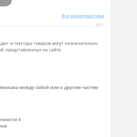
Все характеристики
6,5 т
вет и текстура товаров могут незначительно
й, представленных на сайте.
акелажа между собой или к другим частям
очности 4
рки