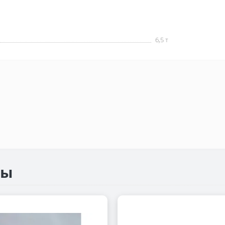
6,5 т
ры