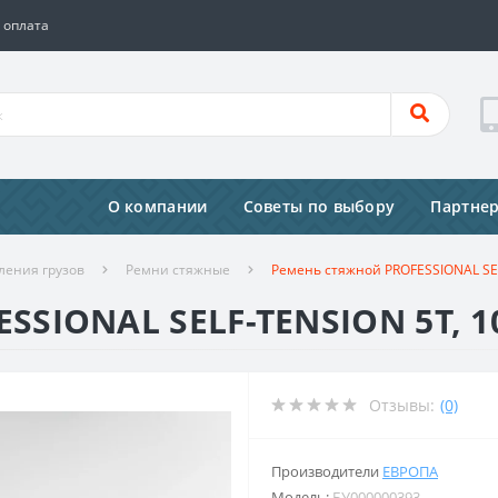
 оплата
О компании
Советы по выбору
Партне
ления грузов
Ремни стяжные
Ремень стяжной PROFESSIONAL SE
SSIONAL SELF-TENSION 5T, 
Отзывы:
(0)
Производители
ЕВРОПА
Модель:
БУ000000393