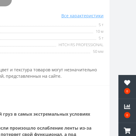
Все характеристики
5 т
10 м
5 т
HITCH RS PROFESSIONAL
50 мм
вет и текстура товаров могут незначительно
й, представленных на сайте.
0
й груз в самых экстремальных условиях
0
если произошло ослабление ленты из-за
 потеряет свой функционал, а под