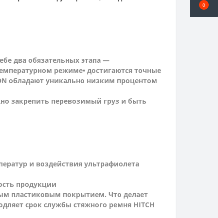
0
себе два обязательных этапа —
отемпературном режиме
• достигаются точные
ION обладают уникально низким процентом
но закрепить перевозимый груз и быть
ператур и воздействия ультрафиолета
ость продукции
ым пластиковым покрытием. Что делает
одляет срок службы стяжного ремня HITCH