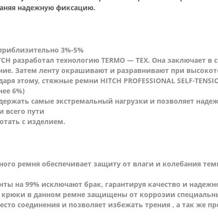
раняя надежную фиксацию.
 приблизительно 3%-5%
TCH разработал технологию TERMO — TEX. Она заключает в 
ние. Затем ленту окрашивают и разравнивают при высок
одаря этому, стяжные ремни HITCH PROFESSIONAL SELF-TENS
нее 6%)
ержать самые экстремальный нагрузки и позволяет надеж
и всего пути
отать с изделием.
ого ремня обеспечивает защиту от влаги и колебания тем
нты на 99% исключают брак, гарантируя качество и надежн
— крюки в данном ремне защищены от коррозии специальн
о соединения и позволяет избежать трения , а так же пр