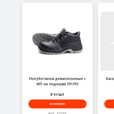
Полуботинки демисезонные с
Каск
МП на подошве ПУ/ПУ
0 тг/шт
В КОРЗИНУ
Арт: 4216Т