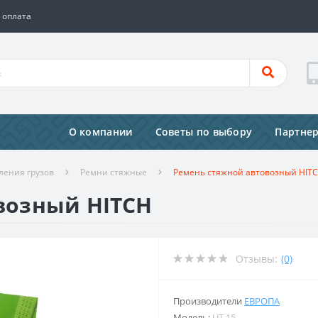
 оплата
О компании
Советы по выбору
Партне
ления грузов
Ремни стяжные
Ремень стяжной автовозный HITC
возный HITCH
Отзывы:
(0)
Производители
ЕВРОПА
Модель:
UT-15