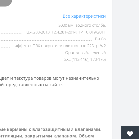
Все характеристики
5000 мм. водного столба.
12.4.288-2013, 12.4.281-2014; ТР ТС 019/2011
Вн Со
таффета с ПВХ покрытием плотностью 225 гр./м2
Оранжевый, зеленый
2XL (112-116), 170-176)
вет и текстура товаров могут незначительно
й, представленных на сайте.
ные карманы с влагозащитными клапанами,
вентиляции, закрытыми клапаном. Объем