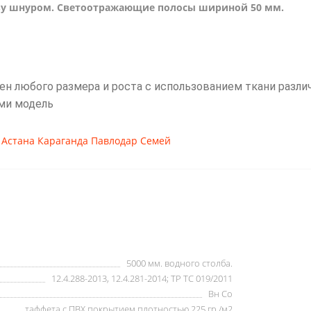
зу шнуром. Светоотражающие полосы шириной 50 мм.
 любого размера и роста с использованием ткани различ
ми модель
 Астана Караганда Павлодар Семей
5000 мм. водного столба.
12.4.288-2013, 12.4.281-2014; ТР ТС 019/2011
Вн Со
таффета с ПВХ покрытием плотностью 225 гр./м2