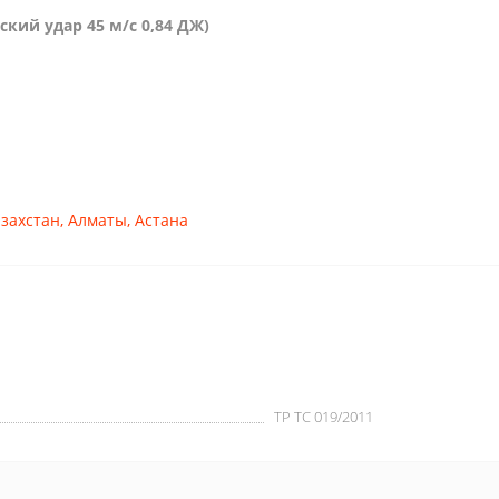
ский удар 45 м/с 0,84 ДЖ)
захстан
,
Алматы
,
Астана
ТР ТС 019/2011