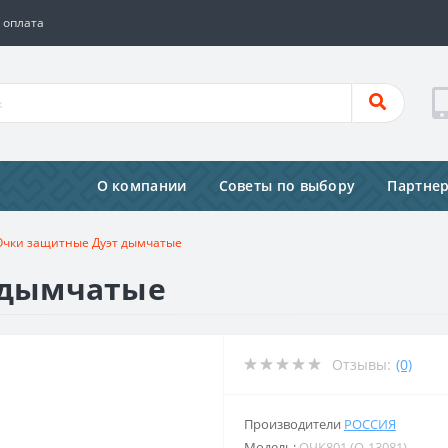
 оплата
О компании
Советы по выбору
Партне
Очки защитные Дуэт дымчатые
 дымчатые
Отзывы:
(0)
Производители
РОССИЯ
Модель:
ОЧК801 (О-13081)