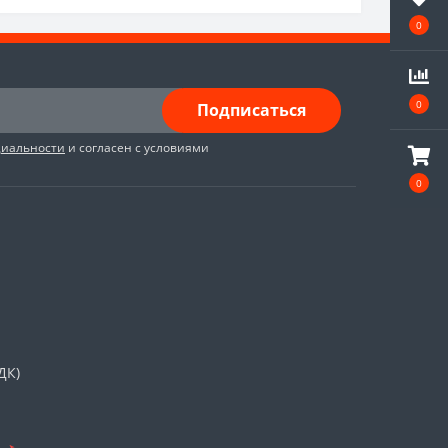
0
0
Подписаться
циальности
и согласен с условиями
0
ДК)